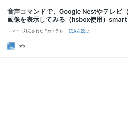
音声コマンドで、Google Nestやテレビ
画像を表示してみる（hsbox使用）smart
音
スマート対応されたIPカメラも …
続きを読む
声
コ
info
マ
ン
ド
で、
Google
Nest
や
テ
レ
ビ
（Chromecast）
に
ス
マ