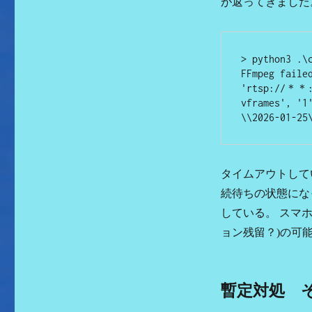
が返ってきました
> python3 .\
FFmpeg faile
'rtsp://＊＊:
vframes', '
\\2026-01-25
タイムアウトして
続待ちの状態にな
している。 スマホ
ョン残留？)の可
暫定対処 