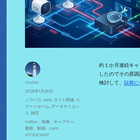
約１か月連続キャ
したのでその原因
投
muller
検討して、
以前に
稿
投
2026年1月26日
者
稿
カ
ノウハウ
,
web
,
サイト関連
,
ス
日:
テ
マートホーム
,
データサイエン
ゴ
ス
,
雑言
リ
タ
hsBox、画像、キャプチャ、
ー
グ
蓄積、動画、cam、
ATOMCAM2