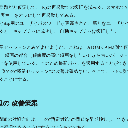
問題だと仮定して、rtspの再起動での復旧を試みる。スマホで
で再生」をオフにして再起動してみる。
rtsp用のユーザとパスワードが更新された。新たなユーザと
ると、キャプチャに成功し、 自動キャプチャは復旧した。
セッションとみてよいようだ。 これは、ATOM CAM2側で何
、 録画の都合（解像度の高い録画をしたい）から古いバージ
アを使用している。このため最新パッチを適用することができ
M２側での”残留セッション”の改善は望めない。そこで、hsBox側
ることにする。
題の 改善策案
”問題の対処方針は、上の”暫定対処”の問題を早期検知し、でき
に復旧できるようにするというものである。