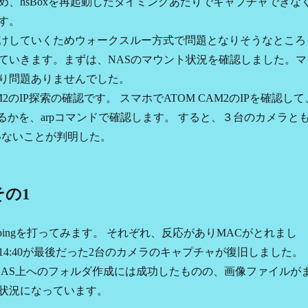
め、hsBoxを再起動したタイミングあたりでキャプチャできな
す。
けしていくためウォークスルー方式で問題となりそうなところ
ていきます。まずは、NASのマウント状況を確認しました。マ
り問題ありませんでした。
M2のIP探索の確認です。 スマホでATOM CAM2のIPを確認して
るかを、arpコマンドで確認します。 すると、３台のカメラと
いないことが判明した。
その1
pingを打ってみます。 それぞれ、反応がありMACがとれまし
14:40が最後だった2台のカメラのキャプチャが復旧しました。
AS上へのフォルダ作成には成功したものの、画像ファイルが
状況になっています。