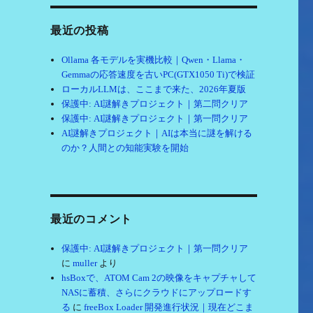
最近の投稿
Ollama 各モデルを実機比較｜Qwen・Llama・
Gemmaの応答速度を古いPC(GTX1050 Ti)で検証
ローカルLLMは、ここまで来た、2026年夏版
保護中: AI謎解きプロジェクト｜第二問クリア
保護中: AI謎解きプロジェクト｜第一問クリア
AI謎解きプロジェクト｜AIは本当に謎を解ける
のか？人間との知能実験を開始
最近のコメント
保護中: AI謎解きプロジェクト｜第一問クリア
に
muller
より
hsBoxで、ATOM Cam 2の映像をキャプチャして
NASに蓄積、さらにクラウドにアップロードす
る
に
freeBox Loader 開発進行状況｜現在どこま