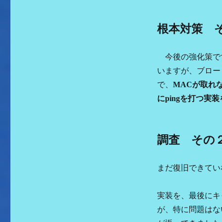
根本対策 
今後の強化策です
いますが、ブロー
で、
MACが取れ
にpingを打つ実
調査 その
まだ復旧できてい
実装を、最後にキ
が、特に問題はな