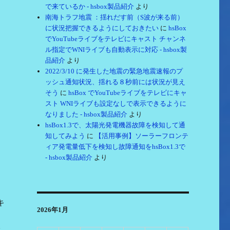
で来ているか - hsbox製品紹介
より
南海トラフ地震 ：揺れだす前（S波が来る前）
に状況把握できるようにしておきたい
に
hsBox
でYouTubeライブをテレビにキャスト チャンネ
ル指定でWNIライブも自動表示に対応 - hsbox製
品紹介
より
2022/3/10 に発生した地震の緊急地震速報のプ
ッシュ通知状況、揺れる８秒前には状況が見え
そう
に
hsBox でYouTubeライブをテレビにキャ
スト WNIライブも設定なしで表示できるように
なりました - hsbox製品紹介
より
hsBox1.3で、太陽光発電機器故障を検知して通
知してみよう
に
【活用事例】ソーラーフロンテ
ィア発電量低下を検知し故障通知をhsBox1.3で
- hsbox製品紹介
より
キ
2026年1月