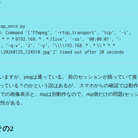
。
cap_once.py
d: Command '['ffmpeg', '-rtsp_transport', 'tcp', '-i', 
＊＊＊@192.168.＊.＊/live', '-ss', '00:00:01', '-
1', '-q:v', '2', '-y', '\\\\192.168.＊.＊\\＊＊＊
\\20260125_124510.jpg']' timed out after 20 seconds
いますが、pingは通っている。 前のセッションが残っていて接
っている？のかという説はあるが、 スマホからの確認では動
での画像表示と、rtspは別動作なので、rtsp側だけの問題(セッ
能性がある。
その2