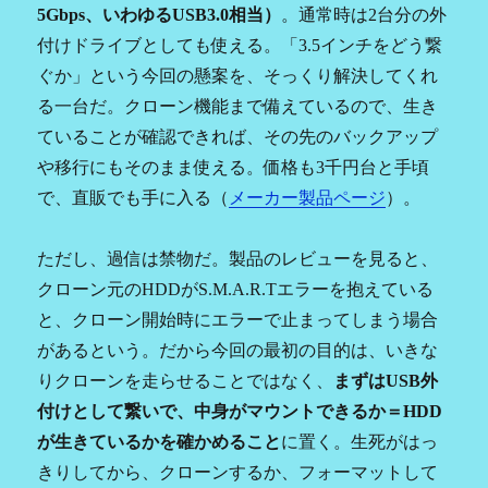
5Gbps、いわゆるUSB3.0相当）
。通常時は2台分の外
付けドライブとしても使える。「3.5インチをどう繋
ぐか」という今回の懸案を、そっくり解決してくれ
る一台だ。クローン機能まで備えているので、生き
ていることが確認できれば、その先のバックアップ
や移行にもそのまま使える。価格も3千円台と手頃
で、直販でも手に入る（
メーカー製品ページ
）。
ただし、過信は禁物だ。製品のレビューを見ると、
クローン元のHDDがS.M.A.R.Tエラーを抱えている
と、クローン開始時にエラーで止まってしまう場合
があるという。だから今回の最初の目的は、いきな
りクローンを走らせることではなく、
まずはUSB外
付けとして繋いで、中身がマウントできるか＝HDD
が生きているかを確かめること
に置く。生死がはっ
きりしてから、クローンするか、フォーマットして