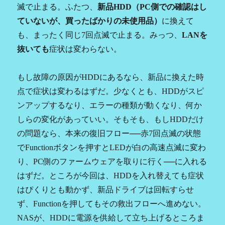
滅で止まる。ふたつ、
新品HDD（PC側での確認はし
ていないが、買ったばかりの未使用品）
に換えて
も、まったく同じ7回点滅で止まる。みっつ、
LANを
抜いても
症状は変わらない。
もし故障の原因がHDDにあるなら、新品に換えた時
点で症状は変わるはずだ。少なくとも、HDDがスピ
ンアップするなり、エラーの種類が動くなり、何か
しらの変化があっていい。そもそも、もしHDDだけ
の問題なら、本来の復旧フロー──赤7回点滅の状態
でFunctionボタンを押すとLEDが白の高速点滅に変わ
り、PC側のファームウェアを取りに行く──に入れる
はずだ。ところが今回は、HDDを入れ替えても症状
はぴくりとも動かず、新品ドライブは回転すらせ
ず、Functionを押してもその救出フローへ進めない。
NASが、HDDに電源を供給して立ち上げるところま