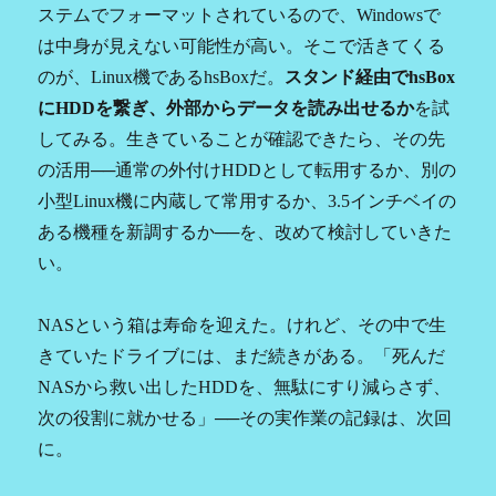
ステムでフォーマットされているので、Windowsで
は中身が見えない可能性が高い。そこで活きてくる
のが、Linux機であるhsBoxだ。
スタンド経由でhsBox
にHDDを繋ぎ、外部からデータを読み出せるか
を試
してみる。生きていることが確認できたら、その先
の活用──通常の外付けHDDとして転用するか、別の
小型Linux機に内蔵して常用するか、3.5インチベイの
ある機種を新調するか──を、改めて検討していきた
い。
NASという箱は寿命を迎えた。けれど、その中で生
きていたドライブには、まだ続きがある。「死んだ
NASから救い出したHDDを、無駄にすり減らさず、
次の役割に就かせる」──その実作業の記録は、次回
に。