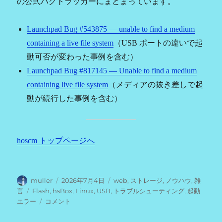
の公式バグトラッカーにまとまっています。
Launchpad Bug #543875 — unable to find a medium
containing a live file system
（USB ポートの違いで起
動可否が変わった事例を含む）
Launchpad Bug #817145 — Unable to find a medium
containing live file system
（メディアの抜き差しで起
動が続行した事例を含む）
hoscm トップページへ
投
投
カ
muller
2026年7月4日
web
,
ストレージ
,
ノウハウ
,
雑
稿
稿
テ
タ
言
Flash
,
hsBox
,
Linux
,
USB
,
トラブルシューティング
,
起動
者
日:
ゴ
グ
「Unable
エラー
コメント
リ
to
ー
find