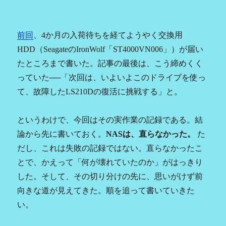
ー
解
説
前回
、4か月の入荷待ちを経てようやく交換用
に
HDD（SeagateのIronWolf「ST4000VN006」）が届い
たところまで書いた。記事の最後は、こう締めくく
っていた──「次回は、いよいよこのドライブを使っ
て、故障したLS210Dの復活に挑戦する」と。
というわけで、今回はその実作業の記録である。結
論から先に書いておく。
NASは、直らなかった。
た
だし、これは失敗の記録ではない。直らなかったこ
とで、かえって「何が壊れていたのか」がはっきり
した。そして、その切り分けの先に、思いがけず前
向きな道が見えてきた。順を追って書いていきた
い。