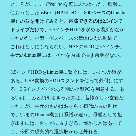
ところが、ここで物理的な壁にぶつかった。母艦に
使おうとしたhsBox（HP EliteDesk 800ベースのUbuntu
機）の蓋を開けてみると、
内蔵できるのは2.5インチ
ドライブだけ
で、3.5インチHDDを収める場所がなか
ったのだ。小型・省スペースの筐体ゆえの制約で、
これはどうにもならない。NASのHDDは3.5インチ。
手元のLinux機には、それを内蔵で挿す余地がない。
3.5インチHDDをLinux機に繋ぐには、いくつか道が
ある。USB変換のHDDスタンドを使って外付けにす
る、3.5インチベイのある別の小型PCを用意する、あ
るいは──ふと頭をよぎったのは、昔懐かしい玄箱だ
った。が、手元のものはおそらく初代の古い世代
で、いまのUbuntu機とは系譜が違う。母艦として担
ぎ出すには、さすがに古すぎる。懐かしさはあって
も、今回の現実的な選択肢からは外れる。