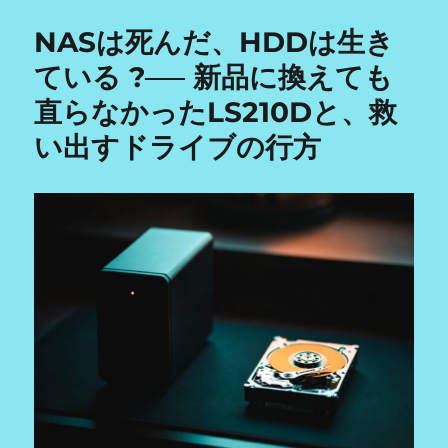
a
NASは死んだ、HDDは生き
medium」
で
ている ?── 新品に換えても
Live
直らなかったLS210Dと、救
USB
が
い出すドライブの行方
起
動
し
な
い
原
因
と
対
処
法
｜
casper
エ
ラ